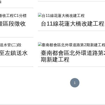
站
畫區段徵收
台11線花蓮大橋改建工程
化至左鎮送水
臺南都會區北外環道路第
期新建工程
1