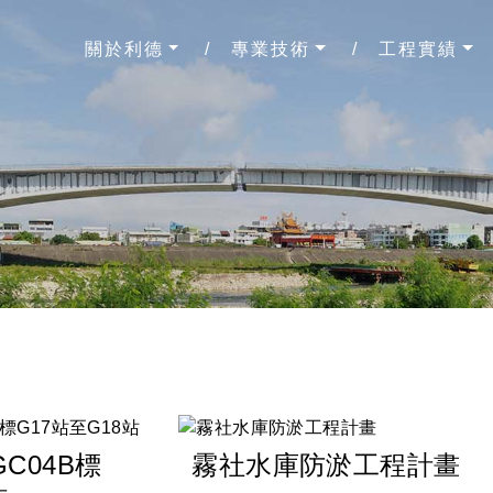
關於利德
專業技術
工程實績
C04B標
霧社水庫防淤工程計畫