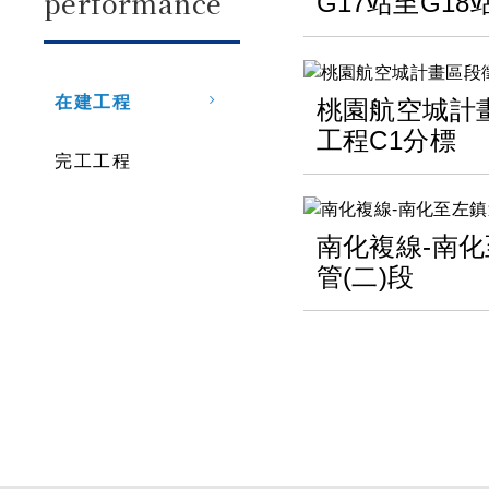
performance
G17站至G18
在建工程
桃園航空城計
工程C1分標
完工工程
南化複線-南
管(二)段