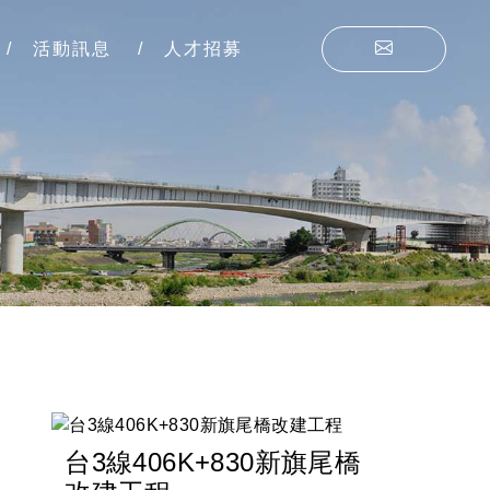
活動訊息
人才招募
台3線406K+830新旗尾橋