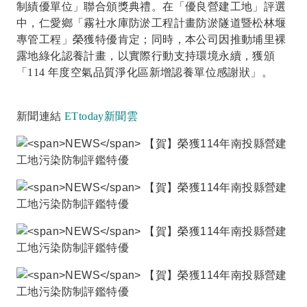
制績優單位」聯合頒獎典禮。在「優良營建工地」評選
中，仁愛鄉「
霧社水庫防淤工程計畫防淤隧道暨松林堰
專管工程
」榮獲特優肯定；同時，本公司因推動埔里裸
露地綠化認養計畫，以實際行動支持環境永續，獲頒
「114 年度空氣品質淨化區新增認養單位感謝狀」。
新聞連結
ETtoday新聞雲