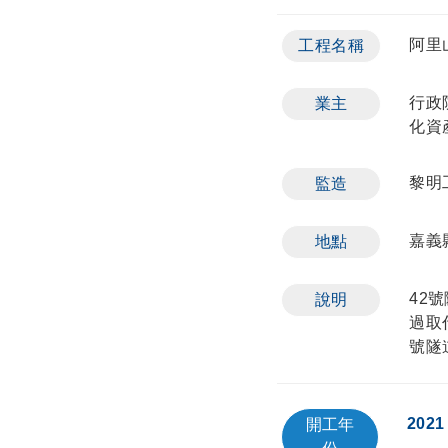
阿里
工程名稱
行政
業主
化資
黎明
監造
嘉義
地點
42
說明
過取
號隧
2021
開工年