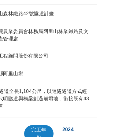
山森林鐵路42號隧道計畫
院農業委員會林務局阿里山林業鐵路及文
產管理處
工程顧問股份有限公司
縣阿里山鄉
號隧道全長1,104公尺，以迴隧隧道方式經
代明隧道與橋梁劃過崩塌地，銜接既有43
道
2024
完工年